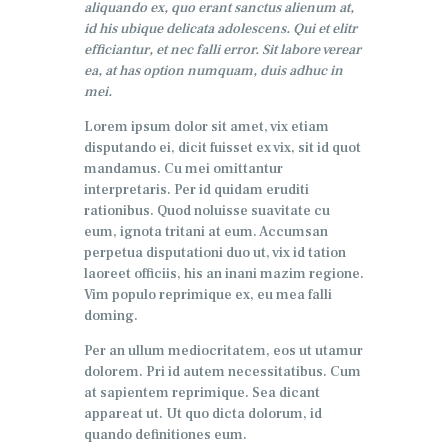
aliquando ex, quo erant sanctus alienum at,
id his ubique delicata adolescens. Qui et elitr
efficiantur, et nec falli error. Sit labore verear
ea, at has option numquam, duis adhuc in
mei.
Lorem ipsum dolor sit amet, vix etiam
disputando ei, dicit fuisset ex vix, sit id quot
mandamus. Cu mei omittantur
interpretaris. Per id quidam eruditi
rationibus. Quod noluisse suavitate cu
eum, ignota tritani at eum. Accumsan
perpetua disputationi duo ut, vix id tation
laoreet officiis, his an inani mazim regione.
Vim populo reprimique ex, eu mea falli
doming.
Per an ullum mediocritatem, eos ut utamur
dolorem. Pri id autem necessitatibus. Cum
at sapientem reprimique. Sea dicant
appareat ut. Ut quo dicta dolorum, id
quando definitiones eum.