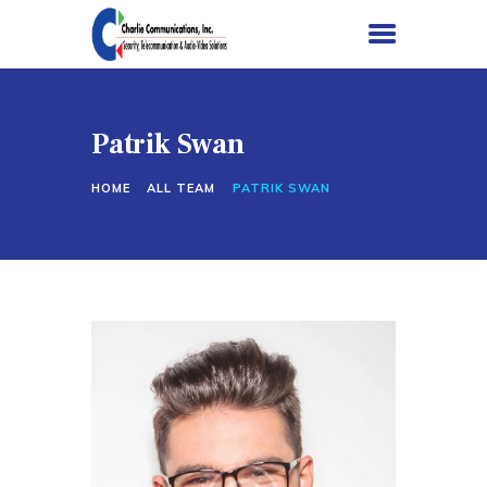
Patrik Swan
HOME
HOME
ALL TEAM
PATRIK SWAN
SERVICES
PROJECTS
ABOUT US
CONTACT US