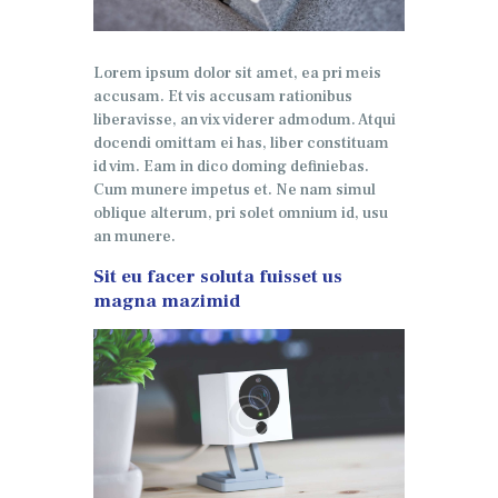
Lorem ipsum dolor sit amet, ea pri meis
accusam. Et vis accusam rationibus
liberavisse, an vix viderer admodum. Atqui
docendi omittam ei has, liber constituam
id vim. Eam in dico doming definiebas.
Cum munere impetus et. Ne nam simul
oblique alterum, pri solet omnium id, usu
an munere.
Sit eu facer soluta fuisset us
magna mazimid