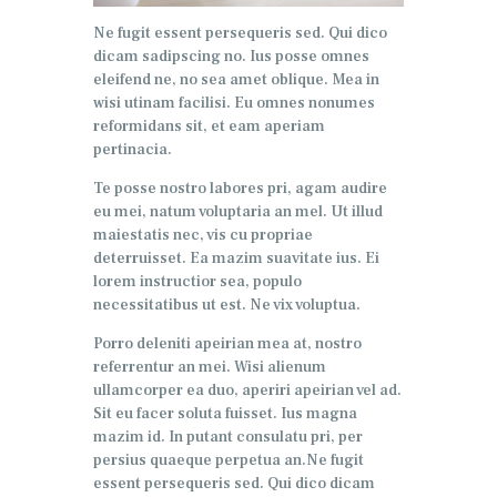
Ne fugit essent persequeris sed. Qui dico
dicam sadipscing no. Ius posse omnes
eleifend ne, no sea amet oblique. Mea in
wisi utinam facilisi. Eu omnes nonumes
reformidans sit, et eam aperiam
pertinacia.
Te posse nostro labores pri, agam audire
eu mei, natum voluptaria an mel. Ut illud
maiestatis nec, vis cu propriae
deterruisset. Ea mazim suavitate ius. Ei
lorem instructior sea, populo
necessitatibus ut est. Ne vix voluptua.
Porro deleniti apeirian mea at, nostro
referrentur an mei. Wisi alienum
ullamcorper ea duo, aperiri apeirian vel ad.
Sit eu facer soluta fuisset. Ius magna
mazim id. In putant consulatu pri, per
persius quaeque perpetua an.Ne fugit
essent persequeris sed. Qui dico dicam